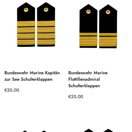
Bundeswehr Marine Kapitän
Bundeswehr Marine
zur See Schulterklappen
Flottillenadmiral
Schulterklappen
Regulärer
€20,00
Preis
Regulärer
€20,00
Preis