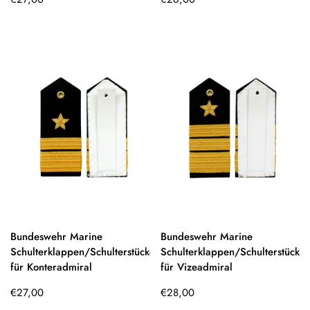
Preis
Preis
Bundeswehr Marine
Bundeswehr Marine
Schulterklappen/Schulterstücke
Schulterklappen/Schulterstücke
für Konteradmiral
für Vizeadmiral
Regulärer
Regulärer
€27,00
€28,00
Preis
Preis