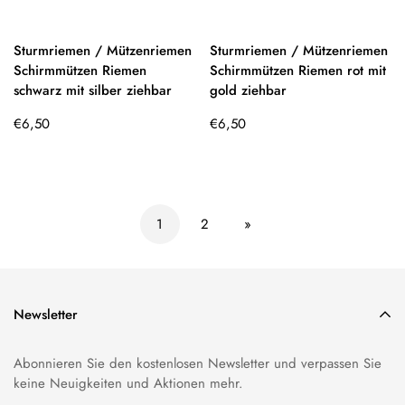
Sturmriemen / Mützenriemen
Sturmriemen / Mützenriemen
Schirmmützen Riemen
Schirmmützen Riemen rot mit
schwarz mit silber ziehbar
gold ziehbar
Regulärer
Regulärer
€6,50
€6,50
Preis
Preis
1
2
»
Newsletter
Abonnieren Sie den kostenlosen Newsletter und verpassen Sie
keine Neuigkeiten und Aktionen mehr.