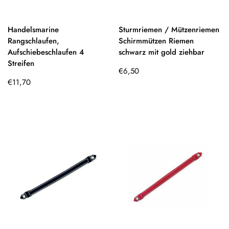
Handelsmarine
Sturmriemen / Mützenriemen
Rangschlaufen,
Schirmmützen Riemen
Aufschiebeschlaufen 4
schwarz mit gold ziehbar
Streifen
Regulärer
€6,50
Regulärer
Preis
€11,70
Preis