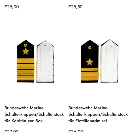
Regulärer
Regulärer
€25,00
€25,50
Preis
Preis
Bundeswehr Marine
Bundeswehr Marine
Schulterklappen/Schulterstücke
Schulterklappen/Schulterstücke
für Kapitän zur See
für Flottillenadmiral
Regulärer
Regulärer
€27,00
€26,00