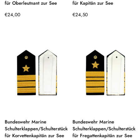
für Oberleutnant zur See
für Kapitän zur See
Regulärer
Regulärer
€24,00
€24,50
Preis
Preis
Bundeswehr Marine
Bundeswehr Marine
Schulterklappen/Schulterstücke
Schulterklappen/Schulterstücke
für Korvettenkapitän zur See
für Fregattenkapitän zur See