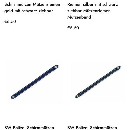
Schirmmützen Mützenriemen
Riemen silber mit schwarz
gold mit schwarz ziehbar
ziehbar Mützenriemen
Mützenband
Regulärer
€6,50
Preis
Regulärer
€6,50
Preis
BW Polizei Schirmmützen
BW Polizei Schirmmützen