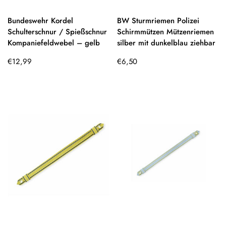
Bundeswehr Kordel
BW Sturmriemen Polizei
Schulterschnur / Spießschnur
Schirmmützen Mützenriemen
Kompaniefeldwebel – gelb
silber mit dunkelblau ziehbar
Regulärer
Regulärer
€12,99
€6,50
Preis
Preis