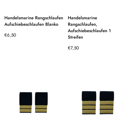
Handelsmarine Rangschlaufen
Handelsmarine
Aufschiebeschlaufen Blanko
Rangschlaufen,
Aufschiebeschlaufen 1
Regulärer
€6,50
Streifen
Preis
Regulärer
€7,50
Preis