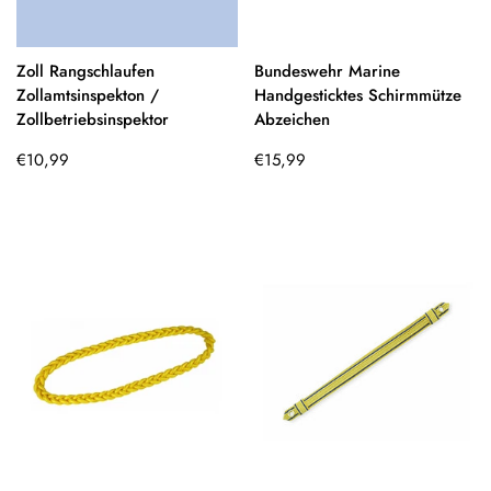
Zoll Rangschlaufen
Bundeswehr Marine
Zollamtsinspekton /
Handgesticktes Schirmmütze
Zollbetriebsinspektor
Abzeichen
Regulärer
Regulärer
€10,99
€15,99
Preis
Preis