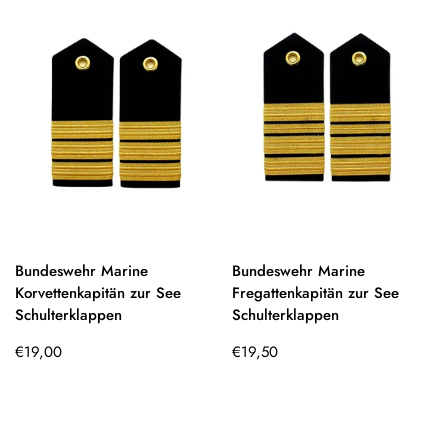
Bundeswehr Marine
Bundeswehr Marine
Korvettenkapitän zur See
Fregattenkapitän zur See
Schulterklappen
Schulterklappen
Regulärer
Regulärer
€19,00
€19,50
Preis
Preis