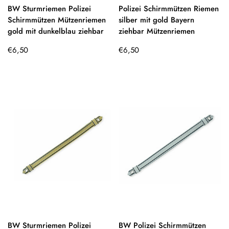
BW Sturmriemen Polizei
Polizei Schirmmützen Riemen
Schirmmützen Mützenriemen
silber mit gold Bayern
gold mit dunkelblau ziehbar
ziehbar Mützenriemen
Regulärer
Regulärer
€6,50
€6,50
Preis
Preis
BW Sturmriemen Polizei
BW Polizei Schirmmützen