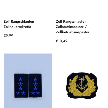
Zoll Rangschlaufen
Zoll Rangschlaufen
Zollhauptsekretär
Zollamtsinspektor /
Zollbetriebsinspektor
Regulärer
€9,99
Preis
Regulärer
€10,49
Preis