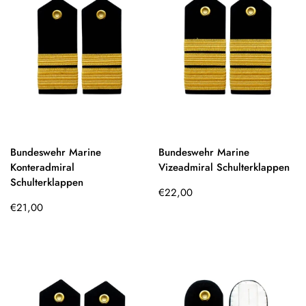
Bundeswehr Marine
Bundeswehr Marine
Konteradmiral
Vizeadmiral Schulterklappen
Schulterklappen
Regulärer
€22,00
Regulärer
Preis
€21,00
Preis