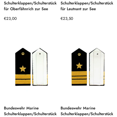
Schulterklappen/Schulterstücke
Schulterklappen/Schulterstücke
für Oberfähnrich zur See
für Leutnant zur See
Regulärer
Regulärer
€23,00
€23,50
Preis
Preis
Bundeswehr Marine
Bundeswehr Marine
Schulterklappen/Schulterstücke
Schulterklappen/Schulterstücke