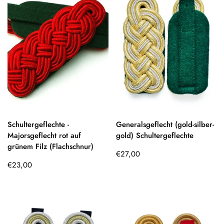
Schultergeflechte -
Generalsgeflecht (gold-silber-
Majorsgeflecht rot auf
gold) Schultergeflechte
grünem Filz (Flachschnur)
Regulärer
€27,00
Regulärer
Preis
€23,00
Preis