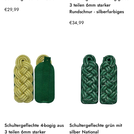
3 teilen 6mm starker
Regulärer
€29,99
Rundschnur - silberfarbiges
Preis
Regulärer
€34,99
Preis
Schultergeflechte 4-bogig aus
Schultergeflechte grün mit
3 teilen 6mm starker
silber National