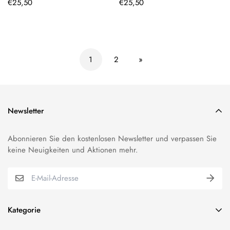
Regulärer
Regulärer
€25,50
€25,50
Preis
Preis
1
2
»
Newsletter
Abonnieren Sie den kostenlosen Newsletter und verpassen Sie
keine Neuigkeiten und Aktionen mehr.
Kategorie