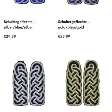
Schultergeflechte –
Schultergeflechte –
silber/blau/silber
gold/blau/gold
Regulärer
Regulärer
€29,99
€29,99
Preis
Preis