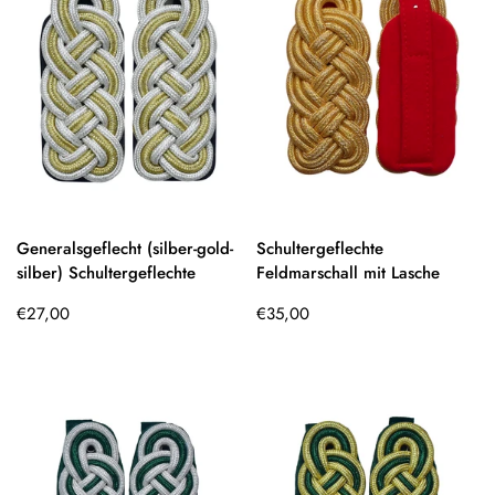
Generalsgeflecht (silber-gold-
Schultergeflechte
silber) Schultergeflechte
Feldmarschall mit Lasche
Regulärer
Regulärer
€27,00
€35,00
Preis
Preis