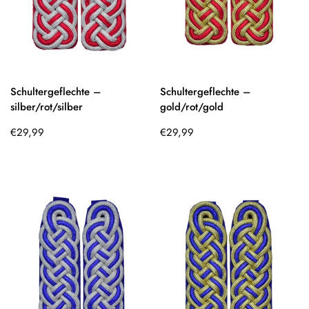
Schultergeflechte –
Schultergeflechte –
silber/rot/silber
gold/rot/gold
Regulärer
Regulärer
€29,99
€29,99
Preis
Preis