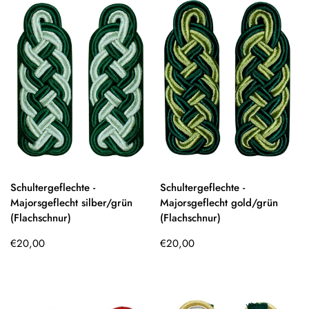
Schultergeflechte -
Schultergeflechte -
Majorsgeflecht silber/grün
Majorsgeflecht gold/grün
(Flachschnur)
(Flachschnur)
Regulärer
Regulärer
€20,00
€20,00
Preis
Preis