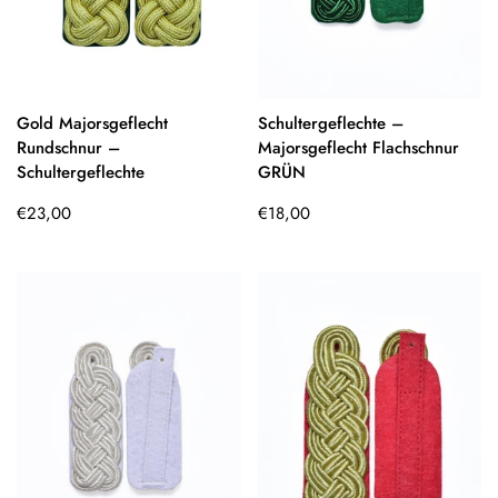
Gold Majorsgeflecht
Schultergeflechte –
Rundschnur –
Majorsgeflecht Flachschnur
Schultergeflechte
GRÜN
Regulärer
Regulärer
€23,00
€18,00
Preis
Preis