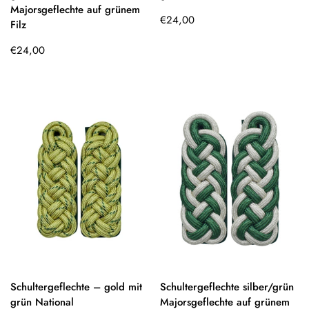
Majorsgeflechte auf grünem
Regulärer
€24,00
Filz
Preis
Regulärer
€24,00
Preis
Schultergeflechte – gold mit
Schultergeflechte silber/grün
grün National
Majorsgeflechte auf grünem