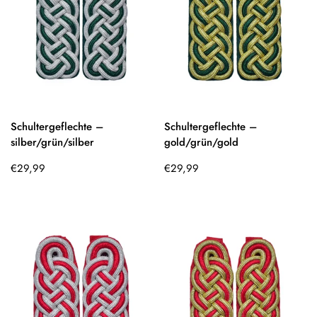
Schultergeflechte –
Schultergeflechte –
silber/grün/silber
gold/grün/gold
Regulärer
Regulärer
€29,99
€29,99
Preis
Preis