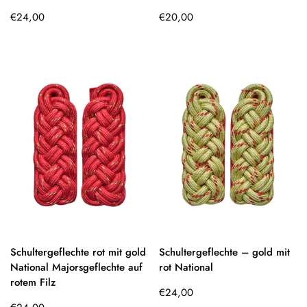
Regulärer
Regulärer
€24,00
€20,00
Preis
Preis
Schultergeflechte rot mit gold
Schultergeflechte – gold mit
National Majorsgeflechte auf
rot National
rotem Filz
Regulärer
€24,00
Regulärer
Preis