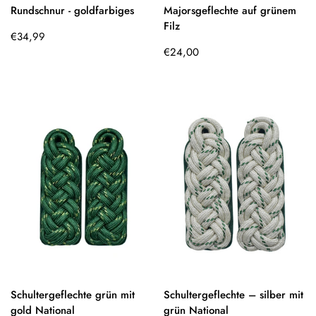
Rundschnur - goldfarbiges
Majorsgeflechte auf grünem
Filz
Regulärer
€34,99
Preis
Regulärer
€24,00
Preis
Schultergeflechte grün mit
Schultergeflechte – silber mit
gold National
grün National