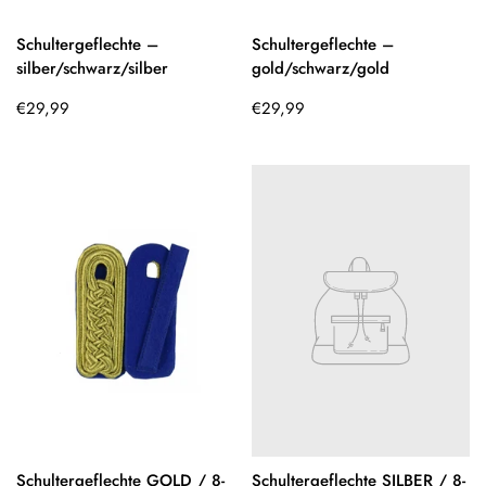
Schultergeflechte –
Schultergeflechte –
silber/schwarz/silber
gold/schwarz/gold
Regulärer
Regulärer
€29,99
€29,99
Preis
Preis
Schultergeflechte GOLD / 8-
Schultergeflechte SILBER / 8-