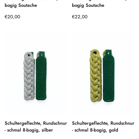
bogig Soutache
bogig Soutache
Regulärer
Regulärer
€20,00
€22,00
Preis
Preis
Schultergeflechte, Rundschnur
Schultergeflechte, Rundschnur
- schmal 8-bogig, silber
- schmal 8-bogig, gold