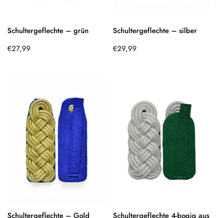
Schultergeflechte – grün
Schultergeflechte – silber
Regulärer
Regulärer
€27,99
€29,99
Preis
Preis
Schultergeflechte – Gold
Schultergeflechte 4-bogig aus