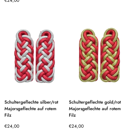
€24,00
Preis
Schultergeflechte silber/rot
Schultergeflechte gold/rot
Majorsgeflechte auf rotem
Majorsgeflechte auf rotem
Filz
Filz
Regulärer
Regulärer
€24,00
€24,00
Preis
Preis