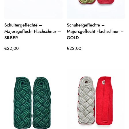
Schultergeflechte –
Schultergeflechte –
Majorsgeflecht Flachschnur –
Majorsgeflecht Flachschnur –
SILBER
GOLD
Regulärer
Regulärer
€22,00
€22,00
Preis
Preis