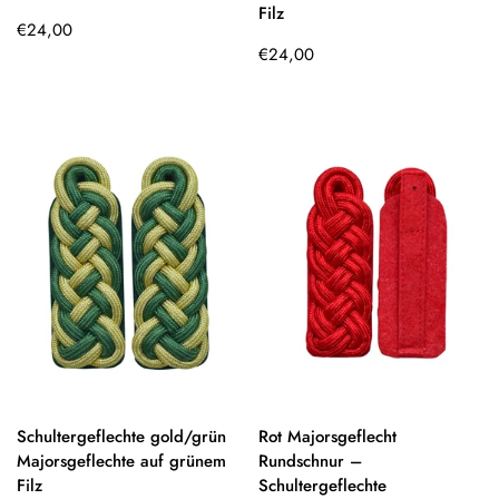
Filz
Regulärer
€24,00
Preis
Regulärer
€24,00
Preis
Schultergeflechte gold/grün
Rot Majorsgeflecht
Majorsgeflechte auf grünem
Rundschnur –
Filz
Schultergeflechte