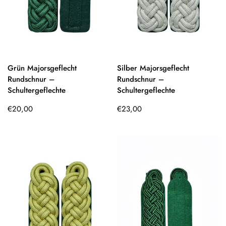
Grün Majorsgeflecht
Silber Majorsgeflecht
Rundschnur –
Rundschnur –
Schultergeflechte
Schultergeflechte
Regulärer
Regulärer
€20,00
€23,00
Preis
Preis