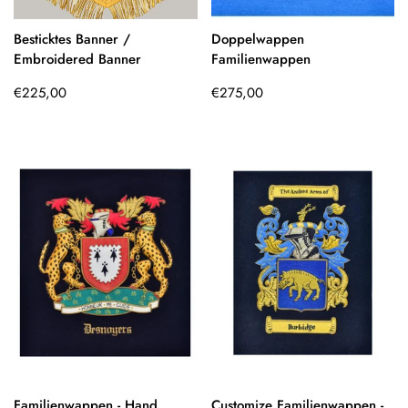
Besticktes Banner /
Doppelwappen
Embroidered Banner
Familienwappen
Regulärer
Regulärer
€225,00
€275,00
Preis
Preis
Familienwappen - Hand
Customize Familienwappen -