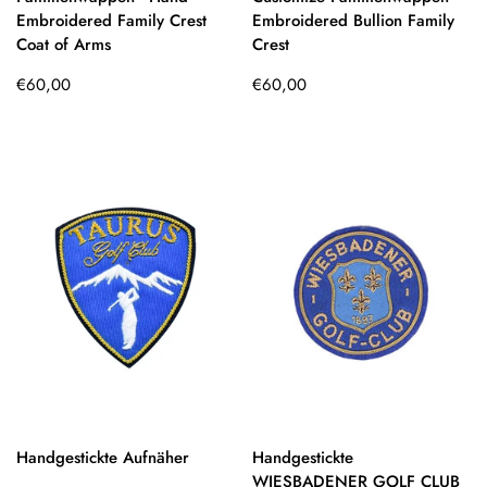
Embroidered Family Crest
Embroidered Bullion Family
Coat of Arms
Crest
Regulärer
Regulärer
€60,00
€60,00
Preis
Preis
Handgestickte Aufnäher
Handgestickte
WIESBADENER GOLF CLUB