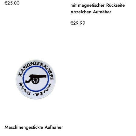
Regulärer
€25,00
mit magnetischer Rückseite
Preis
Abzeichen Aufnäher
Regulärer
€29,99
Preis
Maschinengestickte Aufnäher