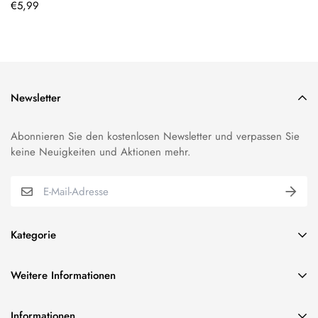
Regulärer
€5,99
Preis
Newsletter
Abonnieren Sie den kostenlosen Newsletter und verpassen Sie
keine Neuigkeiten und Aktionen mehr.
Kategorie
BUNDESWEHR EFFEKTEN
Weitere Informationen
VEREINSBEDARF EFFEKTEN
über uns
ORDEN & ABZEICHEN
Informationen