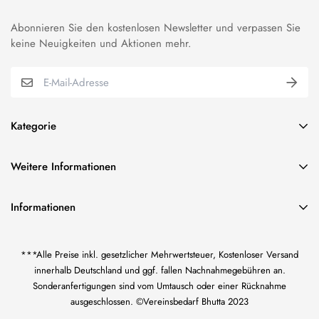
Abonnieren Sie den kostenlosen Newsletter und verpassen Sie
keine Neuigkeiten und Aktionen mehr.
Kategorie
BUNDESWEHR EFFEKTEN
Weitere Informationen
VEREINSBEDARF EFFEKTEN
über uns
ORDEN & ABZEICHEN
Informationen
Impressum
FAHNENSTICKEREI
Vereinsbedarf Bilal Bhutta
AGB und Kundeninformationen
KORDELN/TRESSE & FRANSEN
***Alle Preise inkl. gesetzlicher Mehrwertsteuer, Kostenloser Versand
Inh. Bilal Bhutta
Widerrufsrecht
US CIVIL WAR-EFFEKTEN
innerhalb Deutschland und ggf. fallen Nachnahmegebühren an.
Götzenmühlweg 65
Sonderanfertigungen sind vom Umtausch oder einer Rücknahme
61350 Bad Homburg
Datenschutzerklärung
WK I KAISERREICH-EFFEKTEN
ausgeschlossen. ©Vereinsbedarf Bhutta 2023
Zahlung und Versand
WEHRMACHT UNIFORM-EFFEKTEN
+49 1638847651