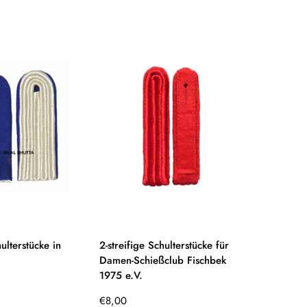
Preis
hulterstücke in
2-streifige Schulterstücke für
Damen-Schießclub Fischbek
1975 e.V.
Regulärer
€8,00