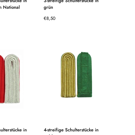
hulterstücke in
3-streifige Schulterstücke in
n National
grün
Regulärer
€8,50
Preis
hulterstücke in
4-streifige Schulterstücke in