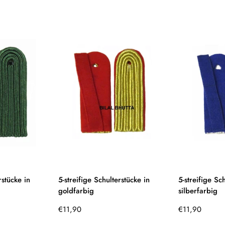
Preis
Preis
rstücke in
5-streifige Schulterstücke in
5-streifige Sc
goldfarbig
silberfarbig
Regulärer
Regulärer
€11,90
€11,90
Preis
Preis