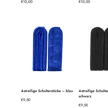
Regulärer
Regulärer
€10,00
€10,00
Preis
Preis
4-streifige Schulterstücke – blau
4-streifige Schult
schwarz
Regulärer
€9,50
Preis
Regulärer
€9,50