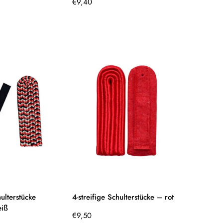
Regulärer
€9,40
Preis
hulterstücke
4-streifige Schulterstücke – rot
eiß
Regulärer
€9,50