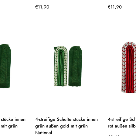
Regulärer
Regulärer
€11,90
€11,90
Preis
Preis
rstücke innen
4-streifige Schulterstücke innen
4-streifige Sc
 mit grün
grün außen gold mit grün
rot außen silb
National