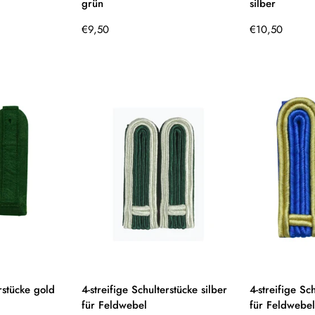
grün
silber
Regulärer
Regulärer
€9,50
€10,50
Preis
Preis
erstücke gold
4-streifige Schulterstücke silber
4-streifige Sc
für Feldwebel
für Feldwebel