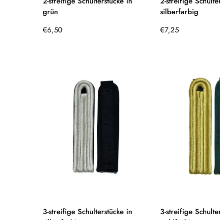
2-streifige Schulterstücke in
2-streifige Schulte
grün
silberfarbig
Regulärer
Regulärer
€6,50
€7,25
Preis
Preis
3-streifige Schulterstücke in
3-streifige Schulte