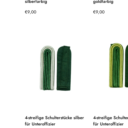
silberfarbig
goldfarbig
Regulärer
Regulärer
€9,00
€9,00
Preis
Preis
4-streifige Schulterstücke silber
4-streifige Schult
für Unteroffizier
für Unteroffizier