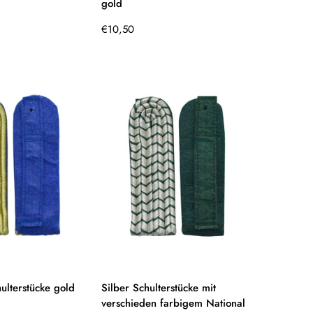
gold
Regulärer
€10,50
Preis
hulterstücke gold
Silber Schulterstücke mit
verschieden farbigem National