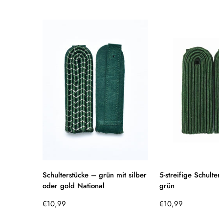
Preis
Schulterstücke – grün mit silber
5-streifige Schulte
oder gold National
grün
Regulärer
Regulärer
€10,99
€10,99
Preis
Preis