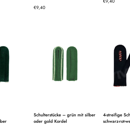
Regulärer
€9,40
Regulärer
Preis
€9,40
Preis
Schulterstücke – grün mit silber
4-streifige Sc
lber
oder gold Kordel
schwarz-rot-w