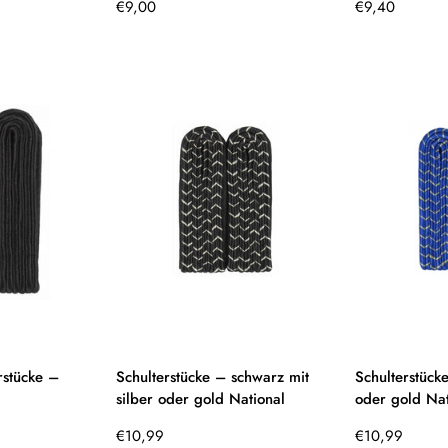
Regulärer
Regulärer
€9,00
€9,40
Preis
Preis
erstücke –
Schulterstücke – schwarz mit
Schulterstücke
silber oder gold National
oder gold Nat
Regulärer
Regulärer
€10,99
€10,99