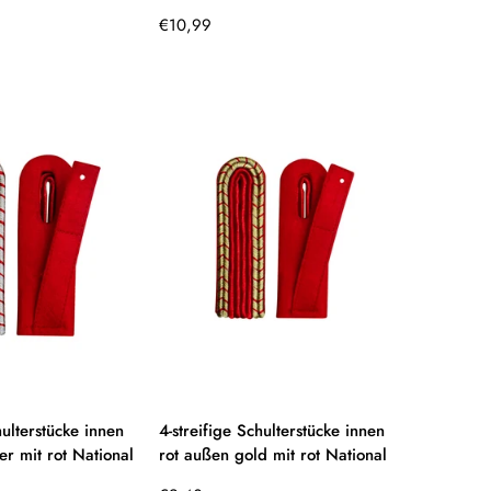
Regulärer
€10,99
Preis
hulterstücke innen
4-streifige Schulterstücke innen
er mit rot National
rot außen gold mit rot National