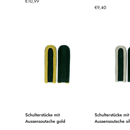
Regulärer
€10,99
Preis
Regulärer
€9,40
Preis
Schulterstücke mit
Schulterstücke mit
Aussensoutache gold
Aussensoutache si