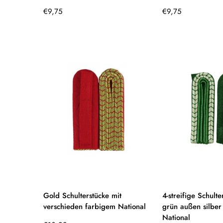
Regulärer
Regulärer
€9,75
€9,75
Preis
Preis
Gold Schulterstücke mit
4-streifige Schulte
verschieden farbigem National
grün außen silber
National