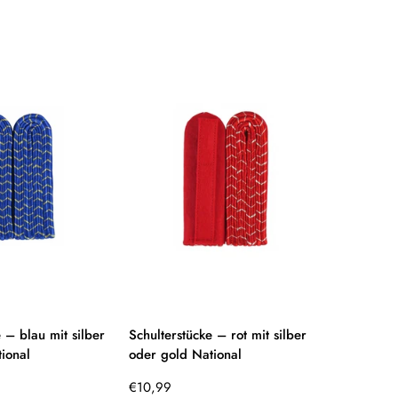
Preis
 – blau mit silber
Schulterstücke – rot mit silber
ional
oder gold National
Regulärer
€10,99