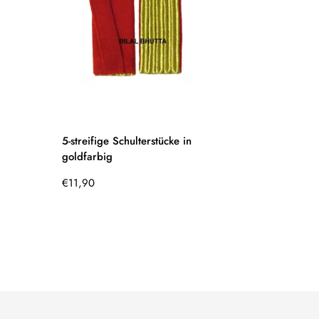
5-streifige Schulterstücke in
goldfarbig
Regulärer
€11,90
Preis