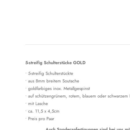
5-streifig Schulterstücke GOLD
• 5-streifig Schulterstückte
• aus 8mm breitem Soutache
• goldfarbiges inox. Metallgespinst
• auf schützengrünem, rotem, blauem oder schwarzem Fi
• mit Lasche
• ca. 11,5 x 4,5cm
• Preis pro Paar
Auch Sonderanfertigungen sind bei uns mög