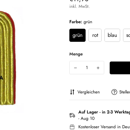
Preis
inkl. MwSt.
Farbe:
grün
grün
rot
blau
s
Menge
Vergleichen
Stell
Auf Lager - in 2-3 Werkta
- Aug 10
Kostenloser Versand in Deu