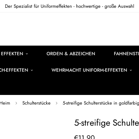
Der Spezialist für Uniformeffekten - hochwertige - große Auswahl
 EFFEKTEN
ORDEN & ABZEICHEN
FAHNENSTI
ICH-EFFEKTEN
WEHRMACHT UNIFORM-EFFEKTEN
Heim
Schulterstücke
5-streifige Schulterstücke in goldfarbi
5-streifige Schult
Regulärer
€11,90