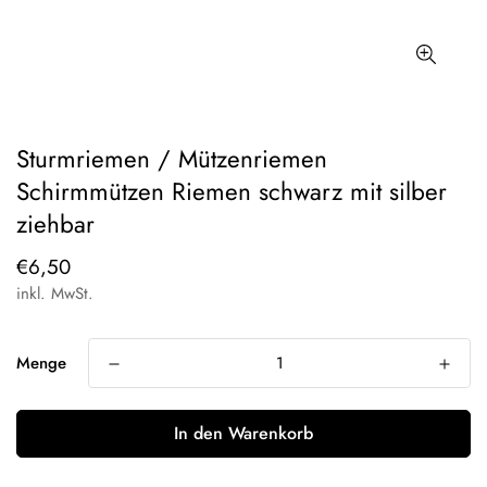
Sturmriemen / Mützenriemen
Schirmmützen Riemen schwarz mit silber
ziehbar
Regulärer
€6,50
Preis
inkl. MwSt.
Menge
In den Warenkorb