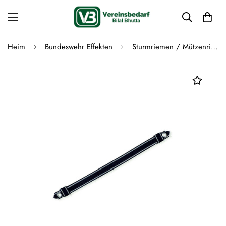
Heim
Bundeswehr Effekten
Sturmriemen / Mützenriemen Schirmmützen Riemen schwarz mit silber ziehbar