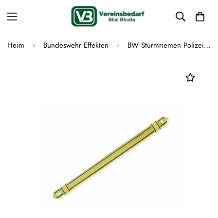
Heim
Bundeswehr Effekten
BW Sturmriemen Polizei Schirmmützen Mützenriemen silber mit dunkelblau ziehbar