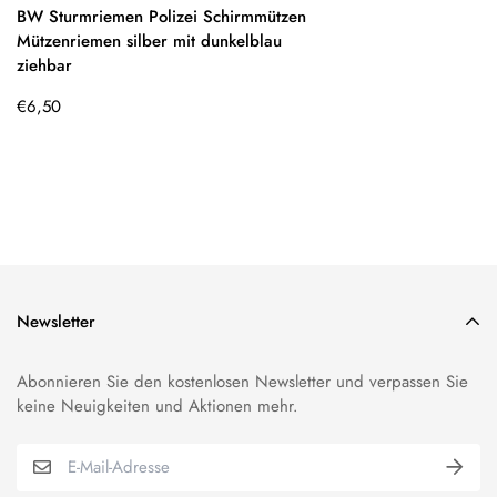
BW Sturmriemen Polizei Schirmmützen
Mützenriemen silber mit dunkelblau
ziehbar
Regulärer
€6,50
Preis
Newsletter
Abonnieren Sie den kostenlosen Newsletter und verpassen Sie
keine Neuigkeiten und Aktionen mehr.