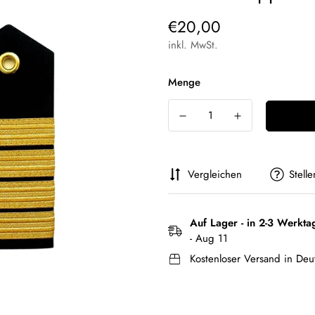
Regulärer
€20,00
Preis
inkl. MwSt.
Menge
Vergleichen
Stell
Auf Lager - in 2-3 Werkta
- Aug 11
Kostenloser Versand in Deu