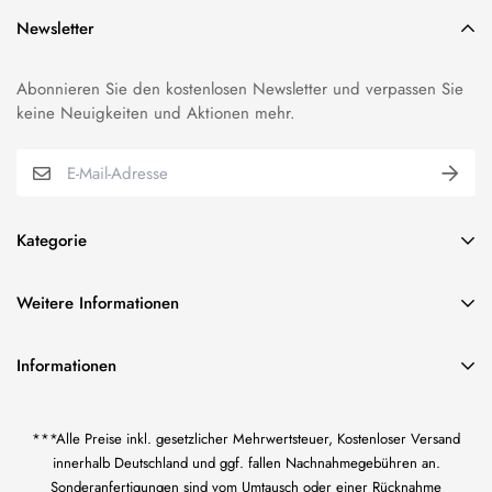
Newsletter
Abonnieren Sie den kostenlosen Newsletter und verpassen Sie
keine Neuigkeiten und Aktionen mehr.
Kategorie
BUNDESWEHR EFFEKTEN
Weitere Informationen
VEREINSBEDARF EFFEKTEN
über uns
ORDEN & ABZEICHEN
Informationen
Impressum
FAHNENSTICKEREI
Vereinsbedarf Bilal Bhutta
AGB und Kundeninformationen
KORDELN/TRESSE & FRANSEN
***Alle Preise inkl. gesetzlicher Mehrwertsteuer, Kostenloser Versand
Inh. Bilal Bhutta
Widerrufsrecht
US CIVIL WAR-EFFEKTEN
innerhalb Deutschland und ggf. fallen Nachnahmegebühren an.
Götzenmühlweg 65
Sonderanfertigungen sind vom Umtausch oder einer Rücknahme
61350 Bad Homburg
Datenschutzerklärung