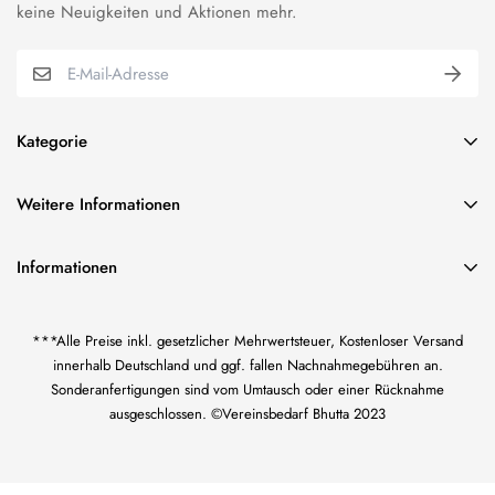
keine Neuigkeiten und Aktionen mehr.
Kategorie
BUNDESWEHR EFFEKTEN
Weitere Informationen
VEREINSBEDARF EFFEKTEN
über uns
ORDEN & ABZEICHEN
Informationen
Impressum
FAHNENSTICKEREI
Vereinsbedarf Bilal Bhutta
AGB und Kundeninformationen
KORDELN/TRESSE & FRANSEN
***Alle Preise inkl. gesetzlicher Mehrwertsteuer, Kostenloser Versand
Inh. Bilal Bhutta
Widerrufsrecht
US CIVIL WAR-EFFEKTEN
innerhalb Deutschland und ggf. fallen Nachnahmegebühren an.
Götzenmühlweg 65
Sonderanfertigungen sind vom Umtausch oder einer Rücknahme
61350 Bad Homburg
Datenschutzerklärung
WK I KAISERREICH-EFFEKTEN
ausgeschlossen. ©Vereinsbedarf Bhutta 2023
Zahlung und Versand
WEHRMACHT UNIFORM-EFFEKTEN
+49 1638847651
Kontaktformular
bhutta.de@gmail.com
HANDGESTICKTE ABZEICHEN