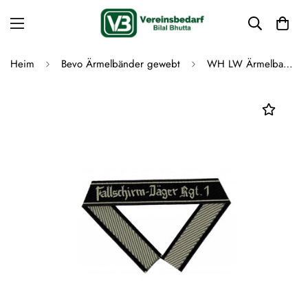
Heim
Bevo Ärmelbänder gewebt
WH LW Ärmelband “Fallschirm-Jäger Rgt.1” Bevo cuff title