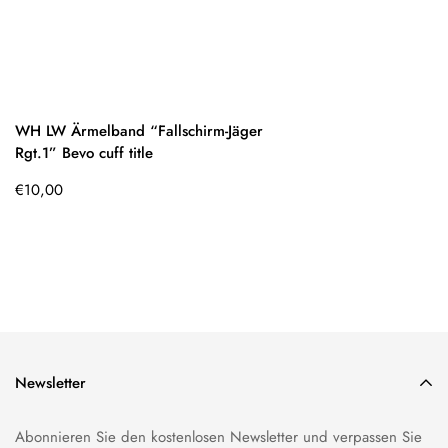
WH LW Ärmelband “Fallschirm-Jäger
Rgt.1” Bevo cuff title
Regulärer
€10,00
Preis
Newsletter
Abonnieren Sie den kostenlosen Newsletter und verpassen Sie