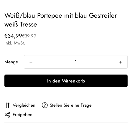
Weiß/blau Portepee mit blau Gestreifer
weiß Tresse
Verkaufspreis
Regulärer
€34,99
€39,99
Preis
inkl. MwSt.
Menge
In den Warenkorb
Vergleichen
Stellen Sie eine Frage
Freigeben