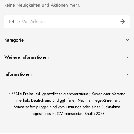
keine Neuigkeiten und Aktionen mehr.
Kategorie
BUNDESWEHR EFFEKTEN
Weitere Informationen
VEREINSBEDARF EFFEKTEN
über uns
ORDEN & ABZEICHEN
Informationen
Impressum
FAHNENSTICKEREI
Vereinsbedarf Bilal Bhutta
AGB und Kundeninformationen
KORDELN/TRESSE & FRANSEN
***Alle Preise inkl. gesetzlicher Mehrwertsteuer, Kostenloser Versand
Inh. Bilal Bhutta
Widerrufsrecht
US CIVIL WAR-EFFEKTEN
innerhalb Deutschland und ggf. fallen Nachnahmegebühren an.
Götzenmühlweg 65
Sonderanfertigungen sind vom Umtausch oder einer Rücknahme
61350 Bad Homburg
Datenschutzerklärung
WK I KAISERREICH-EFFEKTEN
ausgeschlossen. ©Vereinsbedarf Bhutta 2023
Zahlung und Versand
WEHRMACHT UNIFORM-EFFEKTEN
+49 1638847651
Kontaktformular
bhutta.de@gmail.com
HANDGESTICKTE ABZEICHEN