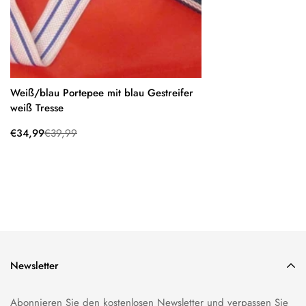
Weiß/blau Portepee mit blau Gestreifer
weiß Tresse
Verkaufspreis
Regulärer
€34,99
€39,99
Preis
Newsletter
Abonnieren Sie den kostenlosen Newsletter und verpassen Sie