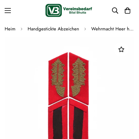
Heim
Handgestickte Abzeichen
Wehrmacht Heer handgestickte General Kragenspiegel Antik Optik