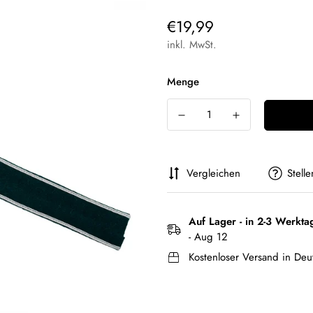
Regulärer
€19,99
Preis
inkl. MwSt.
Menge
Vergleichen
Stell
Auf Lager - in 2-3 Werkta
- Aug 12
Kostenloser Versand in Deu