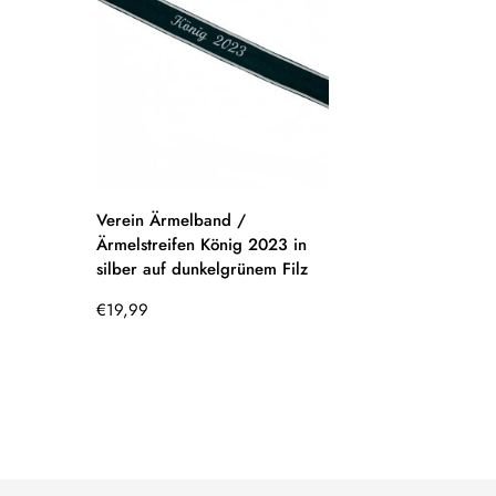
Verein Ärmelband /
Ärmelstreifen König 2023 in
silber auf dunkelgrünem Filz
Regulärer
€19,99
Preis