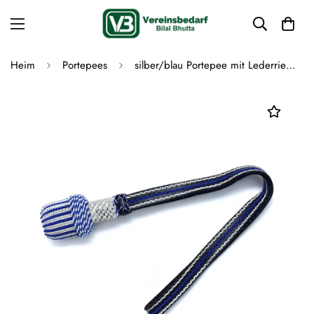
Heim
Portepees
silber/blau Portepee mit Lederriemen Knot - ovale Quaste (grosse Ausführung)