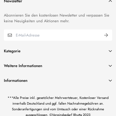
Newsletter
Abonnieren Sie den kostenlosen Newsletter und verpassen Sie
keine Neuigkeiten und Aktionen mehr.
Kategorie
BUNDESWEHR EFFEKTEN
Weitere Informationen
VEREINSBEDARF EFFEKTEN
über uns
ORDEN & ABZEICHEN
Informationen
Impressum
FAHNENSTICKEREI
Vereinsbedarf Bilal Bhutta
AGB und Kundeninformationen
KORDELN/TRESSE & FRANSEN
***Alle Preise inkl. gesetzlicher Mehrwertsteuer, Kostenloser Versand
Inh. Bilal Bhutta
Widerrufsrecht
US CIVIL WAR-EFFEKTEN
innerhalb Deutschland und ggf. fallen Nachnahmegebühren an.
Götzenmühlweg 65
Sonderanfertigungen sind vom Umtausch oder einer Rücknahme
61350 Bad Homburg
Datenschutzerklärung
WK I KAISERREICH-EFFEKTEN
ausgeschlossen. ©Vereinsbedarf Bhutta 2023