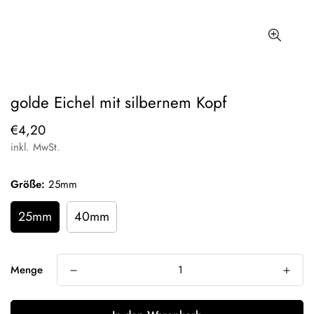
golde Eichel mit silbernem Kopf
Regulärer
€4,20
Preis
inkl. MwSt.
Größe:
25mm
25mm
40mm
Menge