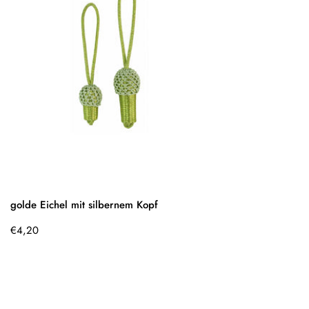
golde Eichel mit silbernem Kopf
Regulärer
€4,20
Preis