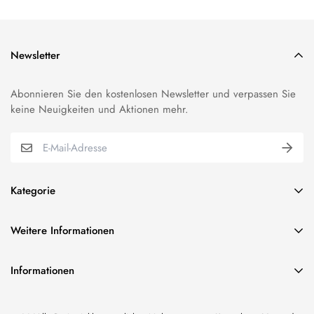
Newsletter
Abonnieren Sie den kostenlosen Newsletter und verpassen Sie
keine Neuigkeiten und Aktionen mehr.
Kategorie
BUNDESWEHR EFFEKTEN
Weitere Informationen
VEREINSBEDARF EFFEKTEN
über uns
ORDEN & ABZEICHEN
Informationen
Impressum
FAHNENSTICKEREI
Vereinsbedarf Bilal Bhutta
AGB und Kundeninformationen
KORDELN/TRESSE & FRANSEN