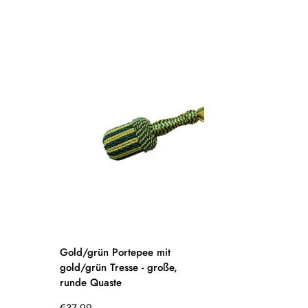
Gold/grün Portepee mit
gold/grün Tresse - große,
runde Quaste
Regulärer
€37,99