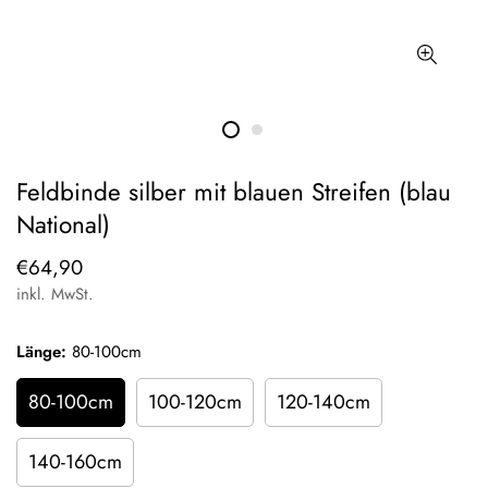
Feldbinde silber mit blauen Streifen (blau
National)
Regulärer
€64,90
Preis
inkl. MwSt.
Länge:
80-100cm
80-100cm
100-120cm
120-140cm
140-160cm