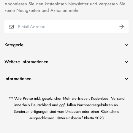
Abonnieren Sie den kostenlosen Newsletter und verpassen Sie
keine Neuigkeiten und Aktionen mehr.
Kategorie
BUNDESWEHR EFFEKTEN
Weitere Informationen
VEREINSBEDARF EFFEKTEN
über uns
ORDEN & ABZEICHEN
Informationen
Impressum
FAHNENSTICKEREI
Vereinsbedarf Bilal Bhutta
AGB und Kundeninformationen
KORDELN/TRESSE & FRANSEN
***Alle Preise inkl. gesetzlicher Mehrwertsteuer, Kostenloser Versand
Inh. Bilal Bhutta
Widerrufsrecht
US CIVIL WAR-EFFEKTEN
innerhalb Deutschland und ggf. fallen Nachnahmegebühren an.
Götzenmühlweg 65
Sonderanfertigungen sind vom Umtausch oder einer Rücknahme
61350 Bad Homburg
Datenschutzerklärung
WK I KAISERREICH-EFFEKTEN
ausgeschlossen. ©Vereinsbedarf Bhutta 2023
Zahlung und Versand
WEHRMACHT UNIFORM-EFFEKTEN
+49 1638847651
Kontaktformular
bhutta.de@gmail.com
HANDGESTICKTE ABZEICHEN