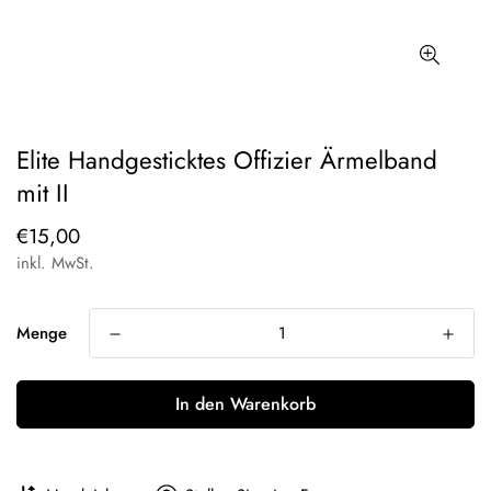
Elite Handgesticktes Offizier Ärmelband
mit II
Regulärer
€15,00
Preis
inkl. MwSt.
Menge
In den Warenkorb