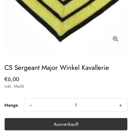
CS Sergeant Major Winkel Kavallerie
Regulärer
€6,00
Preis
inkl. MwSt.
Menge
Ausverkauft