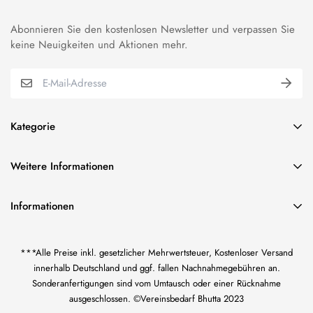
Abonnieren Sie den kostenlosen Newsletter und verpassen Sie
keine Neuigkeiten und Aktionen mehr.
Kategorie
BUNDESWEHR EFFEKTEN
Weitere Informationen
VEREINSBEDARF EFFEKTEN
über uns
ORDEN & ABZEICHEN
Informationen
Impressum
FAHNENSTICKEREI
Vereinsbedarf Bilal Bhutta
AGB und Kundeninformationen
KORDELN/TRESSE & FRANSEN
***Alle Preise inkl. gesetzlicher Mehrwertsteuer, Kostenloser Versand
Inh. Bilal Bhutta
Widerrufsrecht
US CIVIL WAR-EFFEKTEN
innerhalb Deutschland und ggf. fallen Nachnahmegebühren an.
Götzenmühlweg 65
Sonderanfertigungen sind vom Umtausch oder einer Rücknahme
61350 Bad Homburg
Datenschutzerklärung
WK I KAISERREICH-EFFEKTEN
ausgeschlossen. ©Vereinsbedarf Bhutta 2023
Zahlung und Versand
WEHRMACHT UNIFORM-EFFEKTEN
+49 1638847651